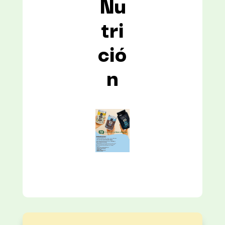
Nu
tri
ció
n