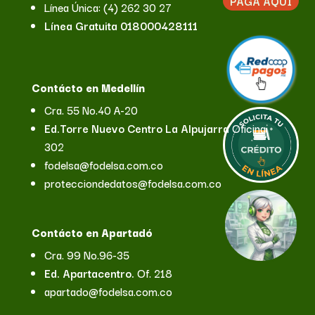
PAGA AQUÍ
Línea Única: (4) 262 30 27
Línea Gratuita 018000428111
Contácto en Medellín
Cra. 55 No.40 A-20
Ed.Torre Nuevo
Centro La Alpujarra
Oficina
302
fodelsa@fodelsa.com.co
protecciondedatos@fodelsa.com.co
Contácto en Apartadó
Cra. 99 No.96-35
Ed. Apartacentro.
Of. 218
apartado@fodelsa.com.co