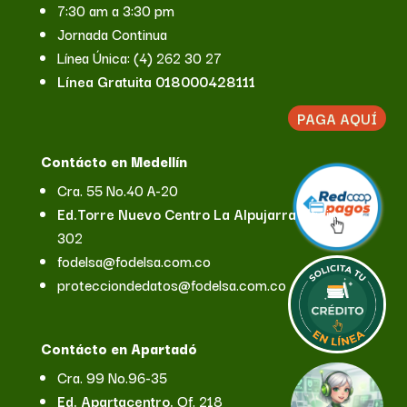
7:30 am a 3:30 pm
Jornada Continua
Línea Única: (4) 262 30 27
Línea Gratuita 018000428111
PAGA AQUÍ
Contácto en Medellín
Cra. 55 No.40 A-20
Ed.Torre Nuevo
Centro La Alpujarra
Oficina
302
fodelsa@fodelsa.com.co
protecciondedatos@fodelsa.com.co
Contácto en Apartadó
Cra. 99 No.96-35
Ed. Apartacentro.
Of. 218